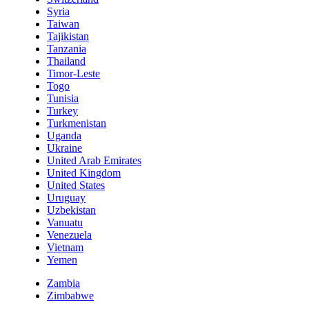
Syria
Taiwan
Tajikistan
Tanzania
Thailand
Timor-Leste
Togo
Tunisia
Turkey
Turkmenistan
Uganda
Ukraine
United Arab Emirates
United Kingdom
United States
Uruguay
Uzbekistan
Vanuatu
Venezuela
Vietnam
Yemen
Zambia
Zimbabwe