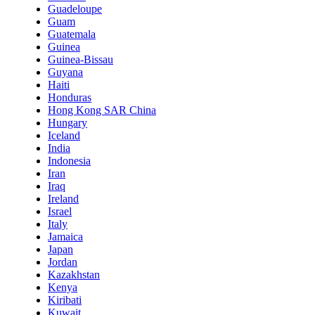
Guadeloupe
Guam
Guatemala
Guinea
Guinea-Bissau
Guyana
Haiti
Honduras
Hong Kong SAR China
Hungary
Iceland
India
Indonesia
Iran
Iraq
Ireland
Israel
Italy
Jamaica
Japan
Jordan
Kazakhstan
Kenya
Kiribati
Kuwait