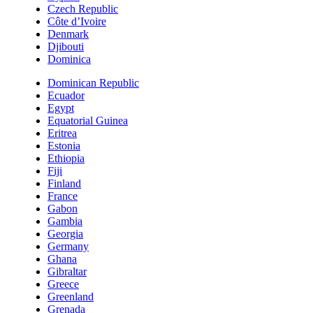
Czech Republic
Côte d’Ivoire
Denmark
Djibouti
Dominica
Dominican Republic
Ecuador
Egypt
Equatorial Guinea
Eritrea
Estonia
Ethiopia
Fiji
Finland
France
Gabon
Gambia
Georgia
Germany
Ghana
Gibraltar
Greece
Greenland
Grenada