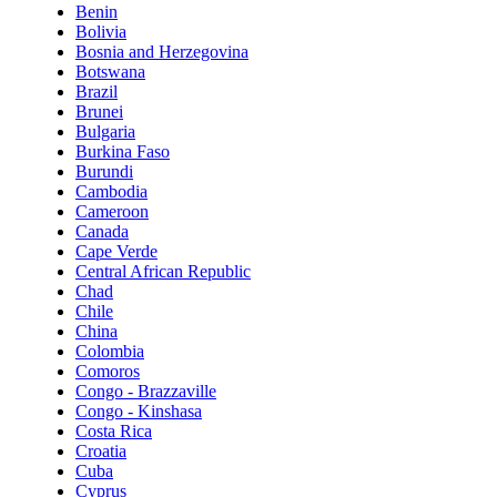
Benin
Bolivia
Bosnia and Herzegovina
Botswana
Brazil
Brunei
Bulgaria
Burkina Faso
Burundi
Cambodia
Cameroon
Canada
Cape Verde
Central African Republic
Chad
Chile
China
Colombia
Comoros
Congo - Brazzaville
Congo - Kinshasa
Costa Rica
Croatia
Cuba
Cyprus