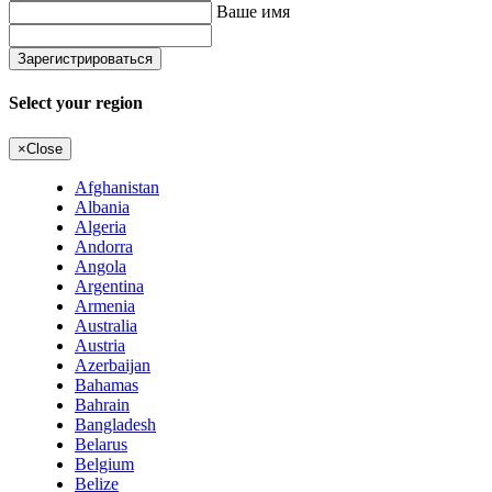
Ваше имя
Select your region
×
Close
Afghanistan
Albania
Algeria
Andorra
Angola
Argentina
Armenia
Australia
Austria
Azerbaijan
Bahamas
Bahrain
Bangladesh
Belarus
Belgium
Belize