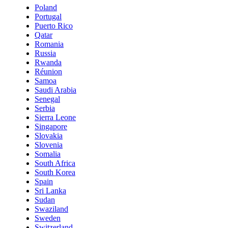
Poland
Portugal
Puerto Rico
Qatar
Romania
Russia
Rwanda
Réunion
Samoa
Saudi Arabia
Senegal
Serbia
Sierra Leone
Singapore
Slovakia
Slovenia
Somalia
South Africa
South Korea
Spain
Sri Lanka
Sudan
Swaziland
Sweden
Switzerland