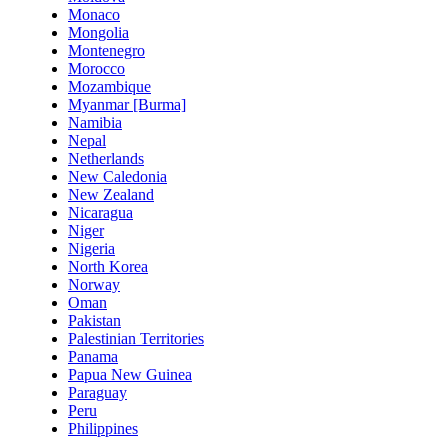
Monaco
Mongolia
Montenegro
Morocco
Mozambique
Myanmar [Burma]
Namibia
Nepal
Netherlands
New Caledonia
New Zealand
Nicaragua
Niger
Nigeria
North Korea
Norway
Oman
Pakistan
Palestinian Territories
Panama
Papua New Guinea
Paraguay
Peru
Philippines