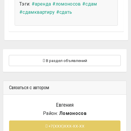
Тэги:
#аренда
#ломоносов
#сдам
#сдамквартиру
#сдать
В раздел объявлений
Связаться с автором
Евгения
Район:
Ломоносов
+7(XXX)XXX-XX-XX