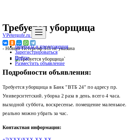
Требуется уборщица
VPetergofe.ru
Вопросы и предложения
-
Новый Петергоф
З/П не указана
Зарегистрироваться
Войти
`
Разместить объявление
Подробности объявления:
Требуется уборщица в Банк "ВТБ 24" по адресу пр.
Университетский. уборка 2 раза в день. всего 4 часа.
выходной суббота, воскресенье. помещение маленькое.
реально можно убрать за час.
Контактная информация:
+7(XXX)XXX-XX-XX