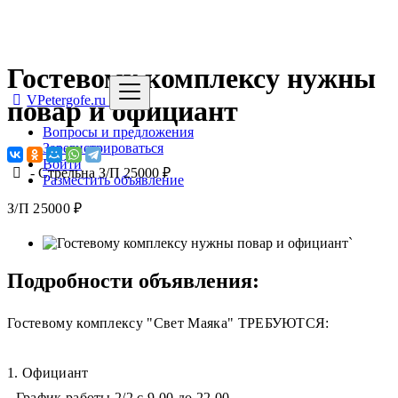
Гостевому комплексу нужны
VPetergofe.ru
повар и официант
Вопросы и предложения
Зарегистрироваться
Войти
-
Стрельна
З/П 25000 ₽
Разместить объявление
З/П 25000 ₽
`
Подробности объявления:
Гостевому комплексу "Свет Маяка" ТРЕБУЮТСЯ:
1. Официант
- График работы 2/2 с 9.00 до 22.00