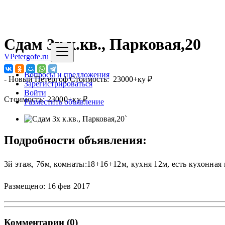
Сдам 3х к.кв., Парковая,20
VPetergofe.ru
Вопросы и предложения
-
Новый Петергоф
Стоимость: 23000+ку ₽
Зарегистрироваться
Войти
Стоимость: 23000+ку ₽
Разместить объявление
`
Подробности объявления:
3й этаж, 76м, комнаты:18+16+12м, кухня 12м, есть кухонна
Размещено: 16 фев 2017
Комментарии (0)