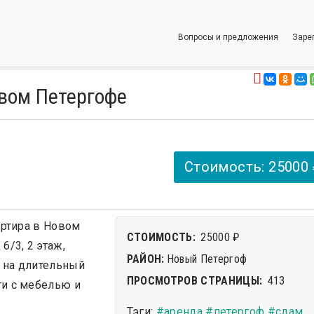
Вопросы и предложения
Заре
овом Петергофе
Стоимость: 25000
артира в Новом
СТОИМОСТЬ:
25000 ₽
6/3, 2 этаж,
РАЙОН:
Новый Петергоф
я на длительный
ПРОСМОТРОВ СТРАНИЦЫ:
413
ти с мебелью и
Тэги:
#аренда
#петергоф
#сдам