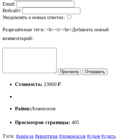
Email:
Вебсайт:
Уведомлять о новых ответах:
Разрешённые теги: <b><i><br>
Добавить новый
комментарий:
Просмотр
Отправить
Стоимость:
23000 ₽
Район:
Ломоносов
Просмотров страницы:
405
Тэги:
#аренда
#квартира
#ломоносов
#сдам
#сдать