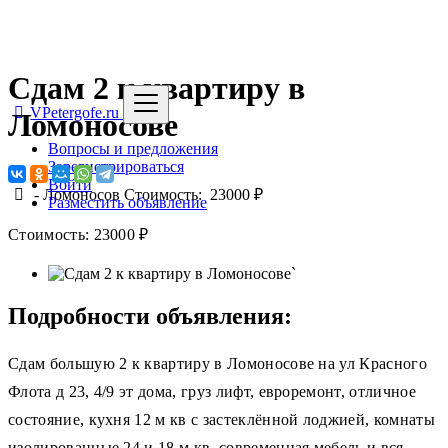
Сдам 2 к квартиру в
VPetergofe.ru
Ломоносове
Вопросы и предложения
Зарегистрироваться
Войти
-
Ломоносов
Стоимость: 23000 ₽
Разместить объявление
Стоимость: 23000 ₽
`
Подробности объявления:
Сдам большую 2 к квартиру в Ломоносове на ул Красного
Флота д 23, 4/9 эт дома, груз лифт, евроремонт, отличное
состояние, кухня 12 м кв с застеклённой лоджией, комнаты
изолированные 24 и 18 м кв, современная мебель и вся