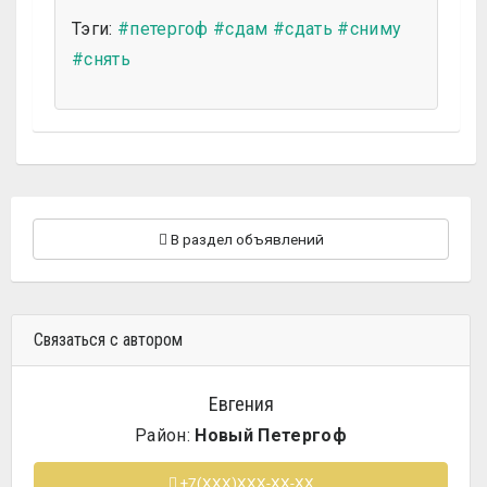
Тэги:
#петергоф
#сдам
#сдать
#сниму
#снять
В раздел объявлений
Связаться с автором
Евгения
Район:
Новый Петергоф
+7(XXX)XXX-XX-XX