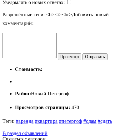
Уведомлять о новых ответах:
Разрешённые теги: <b><i><br>
Добавить новый
комментарий:
Просмотр
Отправить
Стоимость:
Район:
Новый Петергоф
Просмотров страницы:
470
Тэги:
#аренда
#квартира
#петергоф
#сдам
#сдать
В раздел объявлений
Связаться с автором